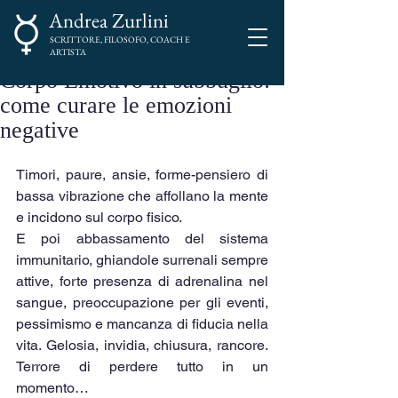
Andrea Zurlini
SCRITTORE, FILOSOFO, COACH E
ARTISTA
Corpo Emotivo in subbuglio:
come curare le emozioni
negative
Timori, paure, ansie, forme-pensiero di 
bassa vibrazione che affollano la mente 
e incidono sul corpo fisico.
E poi abbassamento del sistema 
immunitario, ghiandole surrenali sempre 
attive, forte presenza di adrenalina nel 
sangue, preoccupazione per gli eventi, 
pessimismo e mancanza di fiducia nella 
vita. Gelosia, invidia, chiusura, rancore. 
Terrore di perdere tutto in un 
momento…