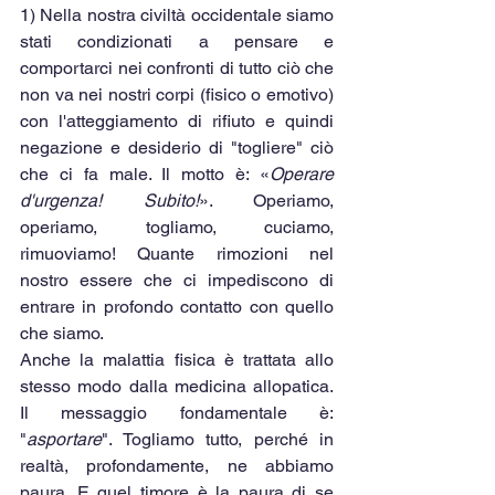
1) Nella nostra civiltà occidentale siamo 
stati condizionati a pensare e 
comportarci nei confronti di tutto ciò che 
non va nei nostri corpi (fisico o emotivo) 
con l'atteggiamento di rifiuto e quindi 
negazione e desiderio di "togliere" ciò 
che ci fa male. Il motto è: «
Operare 
d'urgenza! Subito!
». Operiamo, 
operiamo, togliamo, cuciamo, 
rimuoviamo! Quante rimozioni nel 
nostro essere che ci impediscono di 
entrare in profondo contatto con quello 
che siamo. 
Anche la malattia fisica è trattata allo 
stesso modo dalla medicina allopatica. 
Il messaggio fondamentale è: 
"
asportare
". Togliamo tutto, perché in 
realtà, profondamente, ne abbiamo 
paura. E quel timore è la paura di se 