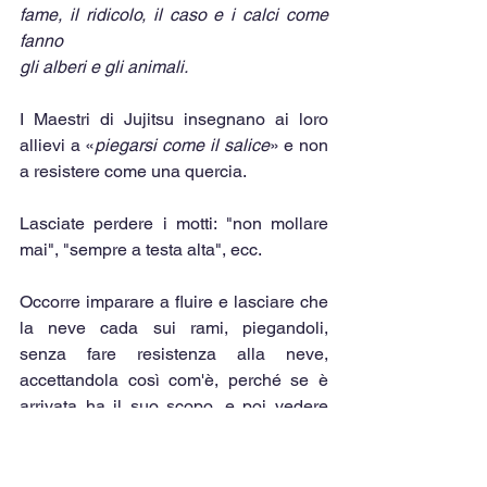
fame, il ridicolo, il caso e i calci come 
fanno
gli alberi e gli animali.
I Maestri di Jujitsu insegnano ai loro 
allievi a «
piegarsi come il salice
» e non 
a resistere come una quercia.
Lasciate perdere i motti: "non mollare 
mai", "sempre a testa alta", ecc.
Occorre imparare a fluire e lasciare che 
la neve cada sui rami, piegandoli, 
senza fare resistenza alla neve, 
accettandola così com'è, perché se è 
arrivata ha il suo scopo, e poi vedere 
questi rami piegarsi dolcemente senza 
spezzarsi e lasciarla cadere giù a terra 
con la stessa forza di gravità.