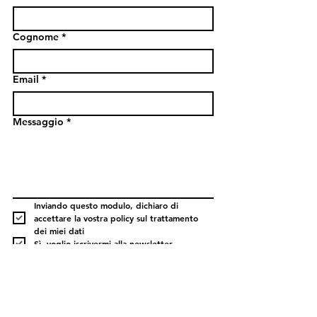
Cognome
*
Email
*
Messaggio
*
Inviando questo modulo, dichiaro di 
accettare la vostra policy sul trattamento 
dei miei dati
Sì, voglio iscrivermi alla newsletter.
INVIA