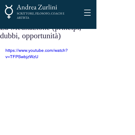
Andrea Zurlini
SCRITTORE, FILOSOFO, COACH E
ARTISTA
La Meditazione (principi,
dubbi, opportunità)
https://www.youtube.com/watch?
v=TFPSwbjzWzU