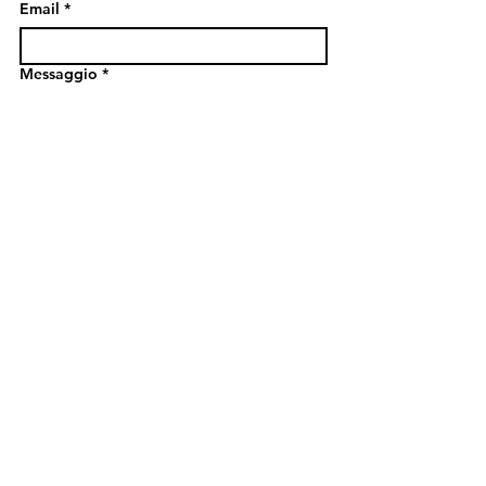
Email
*
Messaggio
*
Inviando questo modulo, dichiaro di 
accettare la vostra policy sul trattamento 
dei miei dati
Sì, voglio iscrivermi alla newsletter.
INVIA