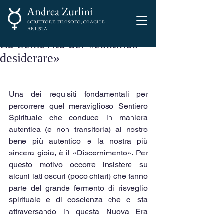
Andrea Zurlini
SCRITTORE, FILOSOFO, COACH E
ARTISTA
La Schiavitù del «continuo
desiderare»
Una dei requisiti fondamentali per 
percorrere quel meraviglioso Sentiero 
Spirituale che conduce in maniera 
autentica (e non transitoria) al nostro 
bene più autentico e la nostra più 
sincera gioia, è il «Discernimento». Per 
questo motivo occorre insistere su 
alcuni lati oscuri (poco chiari) che fanno 
parte del grande fermento di risveglio 
spirituale e di coscienza che ci sta 
attraversando in questa Nuova Era 