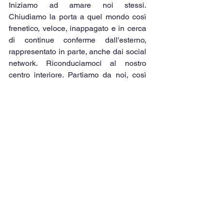
Iniziamo ad amare noi stessi. 
Chiudiamo la porta a quel mondo così 
frenetico, veloce, inappagato e in cerca 
di continue conferme dall'esterno, 
rappresentato in parte, anche dai social 
network. Riconduciamoci al nostro 
centro interiore. Partiamo da noi, così 
come siamo. Se c'è dolore e non-
appagamento, partiamo da quello che 
abbiamo. L'alchimista inizia il lavoro con 
del piombo, il metallo più pesante, che 
sarà trasformato nel più sublime, l'Oro.
Amiamo quel che c'è, amiamo di più 
quello che abbiamo. Stringiamo forte 
chi, con sicurezza, ci ama, e 
ringraziamolo, anziché cercare 
disperatamente di farci amare dal 
mondo e dagli altri, lamentandoci. E per 