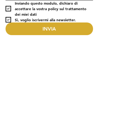
Inviando questo modulo, dichiaro di 
accettare la vostra policy sul trattamento 
dei miei dati
Sì, voglio iscrivermi alla newsletter.
INVIA
ELEVA LA TUA ENERGIA.
RISVEGLIA LA TUA COSCIENZA.
REALIZZA IL TUO DESTINO.