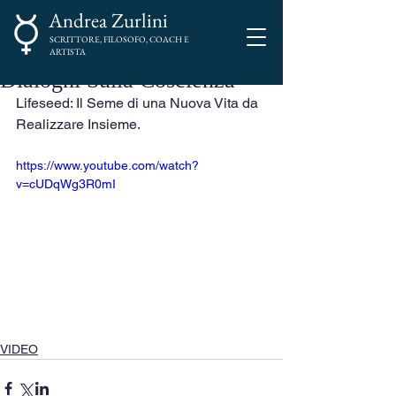
Andrea Zurlini
SCRITTORE, FILOSOFO, COACH E
ARTISTA
Dialoghi Sulla Coscienza
Lifeseed: Il Seme di una Nuova Vita da 
Realizzare Insieme.
https://www.youtube.com/watch?
v=cUDqWg3R0mI
VIDEO