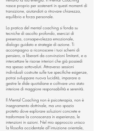
nasce proprio per sostenerti in questi momenti di
transizione, aiutandoti a ritrovare chiarezza,
equilibrio e forza personale.
La pratica del mental coaching si fonda su
tecniche di ascolto profondo, esercizi di
presenza, consapevolezza emozionale,
dialogo guidato e strategie di azione. Ti
accompagno a riconoscere i tuoi schemi di
pensiero, a liberarti da convinzioni limitanti, e a
intercettare le risorse interiori che già possiedi
ma spesso sottovaluti. Attraverso sessioni
individuali costruite sulle tue specifiche esigenze,
potrai sviluppare nuova lucidità, imparare a
gestire le sfide quotidiane e coltivare uno stato
interiore di maggiore responsabilità e serenità.
Il Mental Coaching non è psicoterapia, non è
insegnamento dottrinale, ma uno spazio
protetto dove esplorare soluzioni concrete e
trasformare la conoscenza in esperienza, le
intenzioni in azioni. Nel mio approccio unisco
la filosofia occidentale all’intuizione orientale,