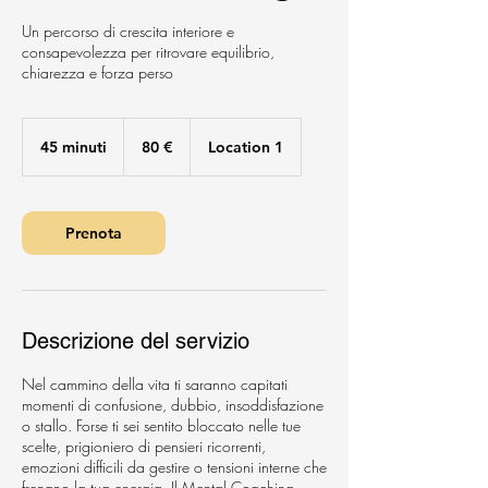
Un percorso di crescita interiore e
consapevolezza per ritrovare equilibrio,
chiarezza e forza perso
80
euro
45 minuti
4
80 €
Location 1
5
m
i
Prenota
n
u
t
i
Descrizione del servizio
Nel cammino della vita ti saranno capitati
momenti di confusione, dubbio, insoddisfazione
o stallo. Forse ti sei sentito bloccato nelle tue
scelte, prigioniero di pensieri ricorrenti,
emozioni difficili da gestire o tensioni interne che
frenano la tua energia. Il Mental Coaching