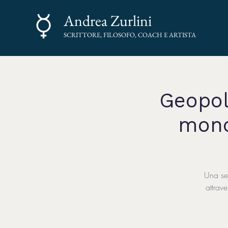
Andrea Zurlini
SCRITTORE, FILOSOFO, COACH E ARTISTA
Geopoli
mond
Una ser
attrav