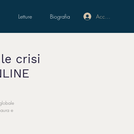
Accedi
i
Letture
Biografia
le crisi
NLINE
 globale
paura e