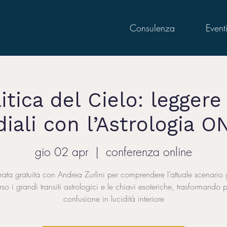
Consulenza
Event
tica del Cielo: leggere 
iali con l’Astrologia O
gio 02 apr
  |  
conferenza online
ata gratuita con Andrea Zurlini per comprendere l’attuale scenario
erso i grandi transiti astrologici e le chiavi esoteriche, trasformando 
confusione in lucidità interiore